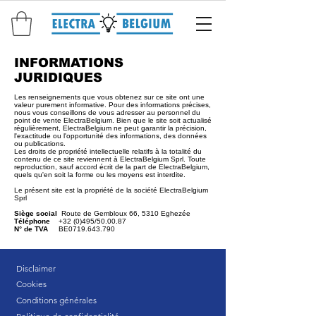
INFORMATIONS
JURIDIQUES
Les renseignements que vous obtenez sur ce site ont une
valeur purement informative. Pour des informations précises,
nous vous conseillons de vous adresser au personnel du
point de vente ElectraBelgium. Bien que le site soit actualisé
régulièrement, ElectraBelgium ne peut garantir la précision,
l'exactitude ou l'opportunité des informations, des données
ou publications.
Les droits de propriété intellectuelle relatifs à la totalité du
contenu de ce site reviennent à ElectraBelgium Sprl. Toute
reproduction, sauf accord écrit de la part de ElectraBelgium,
quels qu'en soit la forme ou les moyens est interdite.
Le présent site est la propriété de la société ElectraBelgium
Sprl
Siège social
Route de Gembloux 66, 5310 Eghezée
Téléphone
+32 (0)495/50.00.87
N° de TVA
BE0719.643.790
Disclaimer
Cookies
Conditions générales​​