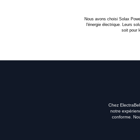
Nous avons choisi Solax Power
l'énergie électrique. Leurs so
soit pour 
Chez ElectraBel
notre expérienc
conforme. Nous