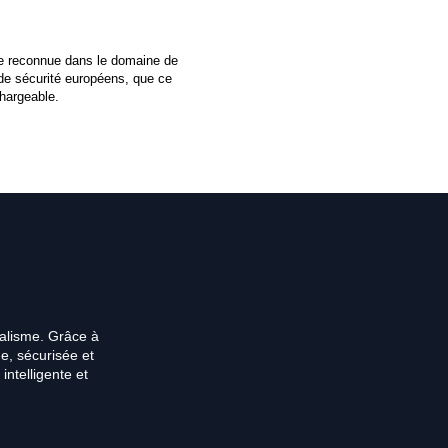
se reconnue dans le domaine de
 de sécurité européens, que ce
chargeable.
nalisme. Grâce à
e, sécurisée et
intelligente et