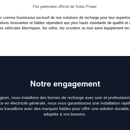
Fier partenaire officiel de Solax Power
 comme fournisseur exclusif de nos solutions de recharge pour leur experti
lutions innovantes et fiables répondent aux plus hauts standards de qualité et
les véhicules électriques, les vélos, les scooters ou tout autre équipement re
Notre engagement
gium, nous installons des bornes de recharge avec soin et profession
e en électricité générale, nous vous garantissons une installation rapid
 travaillons avec des marques fiables pour offrir une solution durable, 
adaptée à vos besoins.