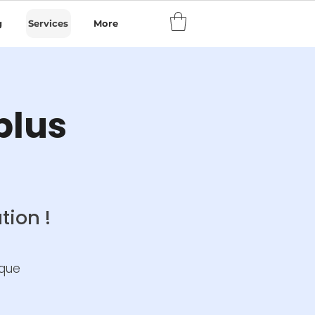
g
Services
More
plus
tion !
ique