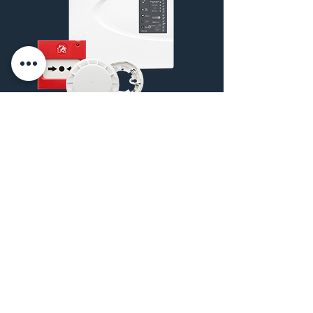
Kit central 2 zones
En partenariat avec Comelit, nous
proposons des kits de détection
incendie performants, ainsi que d’autres
solutions de sécurité pour protéger
votre espace. Grâce à la qualité et à la
fiabilité des produits Comelit, vous
bénéficiez d'une protection optimale
contre les risques d'incendie et autres
dangers.