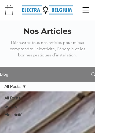
Nos Articles
Découvrez tous nos articles pour mieux
comprendre l’électricité, l’énergie et les
bonnes pratiques d’installation.
Blog
All Posts
All Posts
Solaire
Electricité