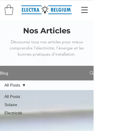
Nos Articles
Découvrez tous nos articles pour mieux
comprendre l’électricité, l’énergie et les
bonnes pratiques d’installation.
Blog
All Posts
All Posts
Solaire
Electricité